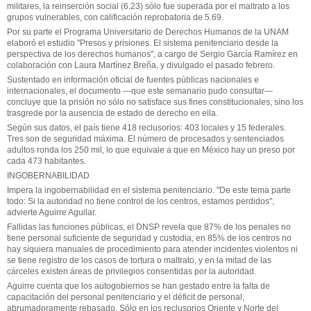
militares, la reinserción social (6.23) sólo fue superada por el maltrato a los
grupos vulnerables, con calificación reprobatoria de 5.69.
Por su parte el Programa Universitario de Derechos Humanos de la UNAM
elaboró el estudio "Presos y prisiones. El sistema penitenciario desde la
perspectiva de los derechos humanos", a cargo de Sergio García Ramírez en
colaboración con Laura Martínez Breña, y divulgado el pasado febrero.
Sustentado en información oficial de fuentes públicas nacionales e
internacionales, el documento —que este semanario pudo consultar—
concluye que la prisión no sólo no satisface sus fines constitucionales, sino los
trasgrede por la ausencia de estado de derecho en ella.
Según sus datos, el país tiene 418 reclusorios: 403 locales y 15 federales.
Tres son de seguridad máxima. El número de procesados y sentenciados
adultos ronda los 250 mil, lo que equivale a que en México hay un preso por
cada 473 habitantes.
INGOBERNABILIDAD
Impera la ingobernabilidad en el sistema penitenciario. "De este tema parte
todo: Si la autoridad no tiene control de los centros, estamos perdidos",
advierte Aguirre Aguilar.
Fallidas las funciones públicas, el DNSP revela que 87% de los penales no
tiene personal suficiente de seguridad y custodia, en 85% de los centros no
hay siquiera manuales de procedimiento para atender incidentes violentos ni
se tiene registro de los casos de tortura o maltrato, y en la mitad de las
cárceles existen áreas de privilegios consentidas por la autoridad.
Aguirre cuenta que los autogobiernos se han gestado entre la falta de
capacitación del personal penitenciario y el déficit de personal,
abrumadoramente rebasado. Sólo en los reclusorios Oriente y Norte del