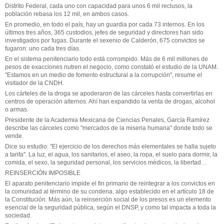
Distrito Federal, cada uno con capacidad para unos 6 mil reclusos, la
población rebasa los 12 mil, en ambos casos.
En promedio, en todo el país, hay un guardia por cada 73 internos. En los
últimos tres años, 365 custodios, jefes de seguridad y directores han sido
investigados por fugas. Durante el sexenio de Calderón, 675 convictos se
fugaron: uno cada tres días.
En el sistema penitenciario todo está corrompido. Más de 6 mil millones de
pesos de exacciones nutren el negocio, como constató el estudio de la UNAM.
"Estamos en un medio de fomento estructural a la corrupción", resume el
visitador de la CNDH.
Los cárteles de la droga se apoderaron de las cárceles hasta convertirlas en
centros de operación alternos. Ahí han expandido la venta de drogas, alcohol
o armas.
Presidente de la Academia Mexicana de Ciencias Penales, García Ramírez
describe las cárceles como "mercados de la miseria humana" donde todo se
vende.
Dice su estudio: "El ejercicio de los derechos más elementales se halla sujeto
a tarifa". La luz, el agua, los sanitarios, el aseo, la ropa, el suelo para dormir, la
comida, el sexo, la seguridad personal, los servicios médicos, la libertad…
REINSERCIÓN IMPOSIBLE
El aparato penitenciario impide el fin primario de reintegrar a los convictos en
la comunidad al término de su condena, algo establecido en el artículo 18 de
la Constitución. Más aún, la reinserción social de los presos es un elemento
esencial de la seguridad pública, según el DNSP, y como tal impacta a toda la
sociedad.