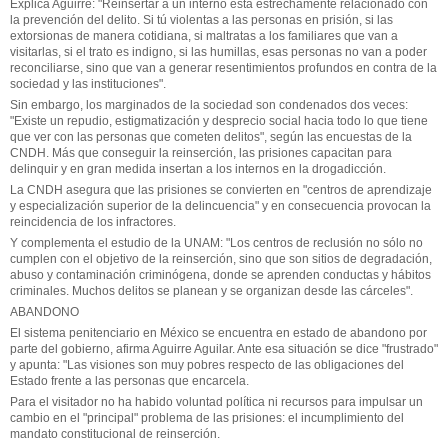
Explica Aguirre: "Reinsertar a un interno está estrechamente relacionado con
la prevención del delito. Si tú violentas a las personas en prisión, si las
extorsionas de manera cotidiana, si maltratas a los familiares que van a
visitarlas, si el trato es indigno, si las humillas, esas personas no van a poder
reconciliarse, sino que van a generar resentimientos profundos en contra de la
sociedad y las instituciones".
Sin embargo, los marginados de la sociedad son condenados dos veces:
"Existe un repudio, estigmatización y desprecio social hacia todo lo que tiene
que ver con las personas que cometen delitos", según las encuestas de la
CNDH. Más que conseguir la reinserción, las prisiones capacitan para
delinquir y en gran medida insertan a los internos en la drogadicción.
La CNDH asegura que las prisiones se convierten en "centros de aprendizaje
y especialización superior de la delincuencia" y en consecuencia provocan la
reincidencia de los infractores.
Y complementa el estudio de la UNAM: "Los centros de reclusión no sólo no
cumplen con el objetivo de la reinserción, sino que son sitios de degradación,
abuso y contaminación criminógena, donde se aprenden conductas y hábitos
criminales. Muchos delitos se planean y se organizan desde las cárceles".
ABANDONO
El sistema penitenciario en México se encuentra en estado de abandono por
parte del gobierno, afirma Aguirre Aguilar. Ante esa situación se dice "frustrado"
y apunta: "Las visiones son muy pobres respecto de las obligaciones del
Estado frente a las personas que encarcela.
Para el visitador no ha habido voluntad política ni recursos para impulsar un
cambio en el "principal" problema de las prisiones: el incumplimiento del
mandato constitucional de reinserción.