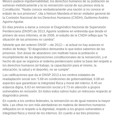
México padece ingobernabilidad, los derechos humanos de su población se
vulneran metódicamente y la no reinserción social de sus presos viola la
Constitución. "Nadie conoce verdaderamente una nación si no conoce el
estado de sus prisiones", cita a Nelson Mandela el tercer visitador general de
la Comisión Nacional de los Derechos Humanos (CNDH), Guillermo Andrés
Aguirre Aguilar.
En días previos a darse a conocer el Diagnóstico Nacional de Supervisión
Penitenciaria (DNSP) de 2013, Aguirre sostiene en entrevista que desde el
primero de esos informes, el de 2006, el estudio de la CNDH refleja que "la
situación de las prisiones no cambia".
Advierte que del anterior DNSP —de 2012— al actual no hay avances ni
motivo de festejo: "El diagnóstico demuestra lo que todos sabemos de las
prisiones. Son áreas de abandono con maltrato hacia la población e
incumplimiento de las disposiciones constitucionales de la reinserción, y el
hecho de que se organice el sistema penitenciario sobre la base del respeto a
los derechos humanos (el trabajo, la capacitación para el mismo, la
educación, la salud y el deporte), no se cumple".
Las calificaciones que da el DNSP 2013 a los centros estatales de
readaptación social son: 5.68 en condiciones de gobernabilidad, 6.08 en
aspectos que garantizan la integridad física y moral del interno, 6.45 en
estancia digna, 6.63 en reinserción social y 6.73 en atención a grupos
vulnerables en reclusión. En todos estos rubros hubo un retroceso respecto al
diagnóstico previo.
En cuanto a los centros federales, la reinserción es de igual manera la mayor
falla. Las cifras no son más alentadoras en materia de derechos humanos
reflejados en el respeto a la dignidad, respeto a los grupos vulnerables e
integridad física y moral de los internos. En cuanto a las tres prisiones