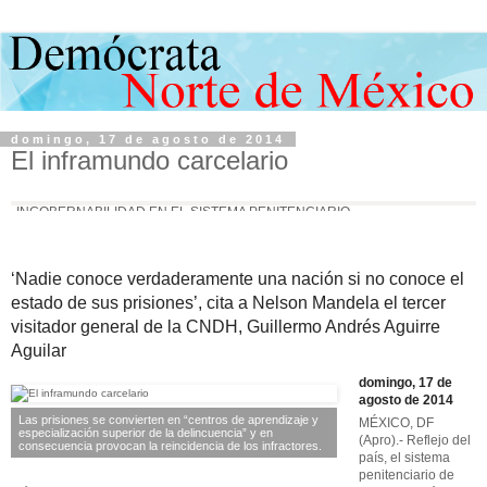
domingo, 17 de agosto de 2014
El inframundo carcelario
INGOBERNABILIDAD EN EL SISTEMA PENITENCIARIO
‘Nadie conoce verdaderamente una nación si no conoce el
estado de sus prisiones’, cita a Nelson Mandela el tercer
visitador general de la CNDH, Guillermo Andrés Aguirre
Aguilar
domingo, 17 de
agosto de 2014
Las prisiones se convierten en “centros de aprendizaje y
MÉXICO, DF
especialización superior de la delincuencia” y en
(Apro).- Reflejo del
consecuencia provocan la reincidencia de los infractores.
país, el sistema
penitenciario de